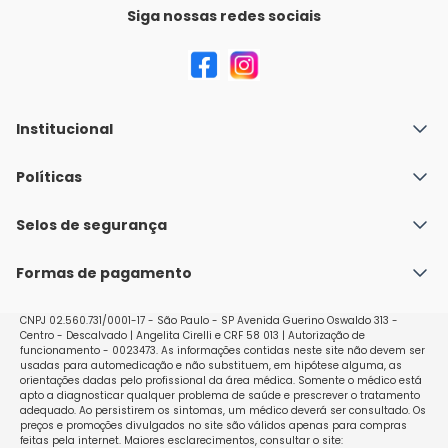
Siga nossas redes sociais
Institucional
Quem Somos
Políticas
Fale conosco
Política de Envio
Selos de segurança
Nossas lojas
Política de Privacidade e Segurança
Seja um franqueado
Formas de pagamento
Políticas de Trocas e Devoluções
Perguntas Frequentes - Faq
CNPJ 02.560.731/0001-17 - São Paulo - SP Avenida Guerino Oswaldo 313 -
Centro - Descalvado | Angelita Cirelli e CRF 58 013 | Autorização de
funcionamento - 0023473. As informações contidas neste site não devem ser
usadas para automedicação e não substituem, em hipótese alguma, as
orientações dadas pelo profissional da área médica. Somente o médico está
apto a diagnosticar qualquer problema de saúde e prescrever o tratamento
adequado. Ao persistirem os sintomas, um médico deverá ser consultado. Os
preços e promoções divulgados no site são válidos apenas para compras
feitas pela internet. Maiores esclarecimentos, consultar o site: