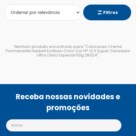
Filtros
Nenhum produto encontrado para "
Coloracao Creme
Permanente Haskell Excllusiv Color Cor N° 12 0 Super Clareador
Ultra Claro Especial 50g 28324
".
Receba nossas novidades e
promoções