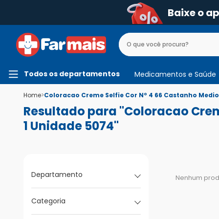
Baixe o a
Todos os departamentos
Medicamentos e Saúde
Home
>
Coloracao Creme Selfie Cor Nº 4 66 Castanho Medi
Resultado para "Coloracao Crem
1 Unidade 5074"
Departamento
Nenhum produ
Categoria