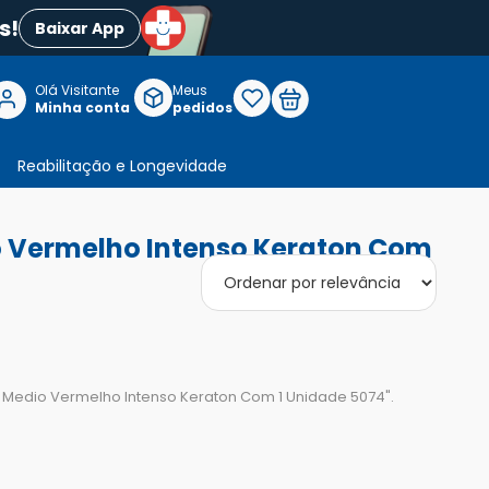
s!
Baixar App
Olá Visitante

Meus
P
Minha conta
pedidos
Reabilitação e Longevidade
o Vermelho Intenso Keraton Com
o Medio Vermelho Intenso Keraton Com 1 Unidade 5074
".