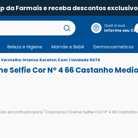
pp da Farmais e receba descontos exclusivo
Qual a sua
localização?
informe seu CE
Beleza e Higiene
Mamãe e Bebê
Dermocosmeticos
o Vermelho Intenso Keraton Com 1 Unidade 5074
e Selfie Cor Nº 4 66 Castanho Medi
to encontrado para "
Coloracao Creme Selfie Cor Nº 4 66 Castanh