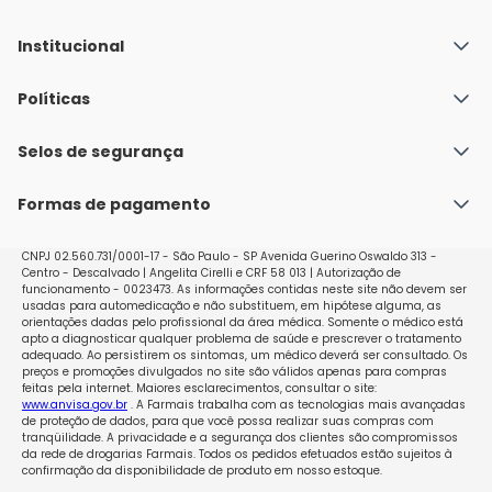
Institucional
Quem Somos
Políticas
Fale conosco
Política de Envio
Selos de segurança
Nossas lojas
Política de Privacidade e Segurança
Seja um franqueado
Formas de pagamento
Políticas de Trocas e Devoluções
Perguntas Frequentes - Faq
CNPJ 02.560.731/0001-17 - São Paulo - SP Avenida Guerino Oswaldo 313 -
Centro - Descalvado | Angelita Cirelli e CRF 58 013 | Autorização de
funcionamento - 0023473. As informações contidas neste site não devem ser
usadas para automedicação e não substituem, em hipótese alguma, as
orientações dadas pelo profissional da área médica. Somente o médico está
apto a diagnosticar qualquer problema de saúde e prescrever o tratamento
adequado. Ao persistirem os sintomas, um médico deverá ser consultado. Os
preços e promoções divulgados no site são válidos apenas para compras
feitas pela internet. Maiores esclarecimentos, consultar o site:
www.anvisa.gov.br
. A Farmais trabalha com as tecnologias mais avançadas
de proteção de dados, para que você possa realizar suas compras com
tranqüilidade. A privacidade e a segurança dos clientes são compromissos
da rede de drogarias Farmais. Todos os pedidos efetuados estão sujeitos à
confirmação da disponibilidade de produto em nosso estoque.