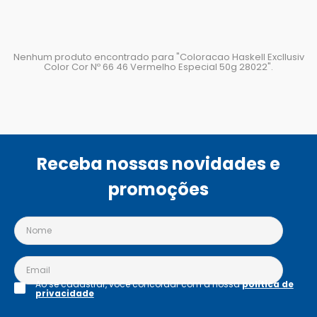
Nenhum produto encontrado para "
Coloracao Haskell Excllusiv
Color Cor Nº 66 46 Vermelho Especial 50g 28022
".
Receba nossas novidades e
promoções
Ao se cadastrar, você concordar com a nossa
política de
privacidade