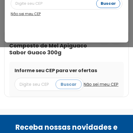
possui atividade antibacteriana e apresenta alguns 
Buscar
compostos que auxiliam no mecanismo da 
cicatrização e diversas melhorias para o organismo.
Não sei meu CEP
Cod.:
7896663300082
Apis Flora
Composto de Mel Apiguaco
Sabor Guaco 300g
Informe seu CEP para ver ofertas
Buscar
Não sei meu CEP
Receba nossas novidades e