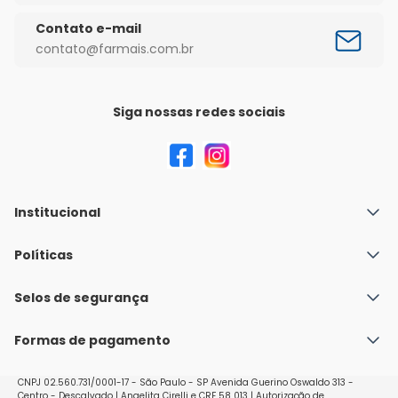
Contato e-mail
contato@farmais.com.br
Siga nossas redes sociais
Institucional
Quem Somos
Políticas
Fale conosco
Política de Envio
Selos de segurança
Nossas lojas
Política de Privacidade e Segurança
Seja um franqueado
Formas de pagamento
Políticas de Trocas e Devoluções
Perguntas Frequentes - Faq
CNPJ 02.560.731/0001-17 - São Paulo - SP Avenida Guerino Oswaldo 313 -
Centro - Descalvado | Angelita Cirelli e CRF 58 013 | Autorização de