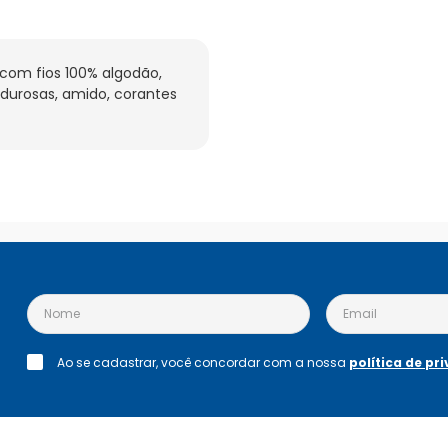
com fios 100% algodão, 
durosas, amido, corantes 
Ao se cadastrar, você concordar com a nossa
política de pr