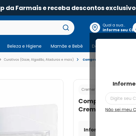
pp da Farmais e receba descontos exclusivo
Qual a sua
localização?
informe seu CE
Beleza e Higiene
Mamãe e Bebê
Dermocosmeticos
Curativos (Gaze, Algodão, Ataduras e mais)
Compressas Gaze Hidrófila Est
Informe
Cod.:
789180019753
Cremer
Compressas Gaze H
Cremer 7,5x7,5 co
Não sei meu 
Informe seu CEP par