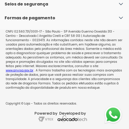
Política de Envio
Selos de segurança
Nossas lojas
Política de Privacidade e Segurança
Seja um franqueado
Formas de pagamento
Políticas de Trocas e Devoluções
Perguntas Frequentes - Faq
CNPJ 02.560.731/0001-17 - São Paulo - SP Avenida Guerino Oswaldo 313 -
Centro - Descalvado | Angelita Cirelli e CRF 58 013 | Autorização de
funcionamento - 0023473. As informações contidas neste site não devem ser
usadas para automedicação e não substituem, em hipótese alguma, as
orientações dadas pelo profissional da área médica. Somente o médico está
apto a diagnosticar qualquer problema de saúde e prescrever o tratamento
adequado. Ao persistirem os sintomas, um médico deverá ser consultado. Os
preços e promoções divulgados no site são válidos apenas para compras
feitas pela internet. Maiores esclarecimentos, consultar o site:
www.anvisa.gov.br
. A Farmais trabalha com as tecnologias mais avançadas
de proteção de dados, para que você possa realizar suas compras com
tranqüilidade. A privacidade e a segurança dos clientes são compromissos
da rede de drogarias Farmais. Todos os pedidos efetuados estão sujeitos à
confirmação da disponibilidade de produto em nosso estoque.
Copyright © Loja - Todos os direitos reservados.
Powered by
Developed by