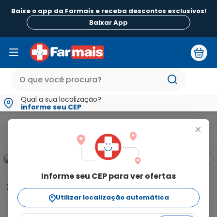
Baixe o app da Farmais e receba descontos exclusivos!
Baixar App
Qual a sua localização?
informe seu CEP
Mamãe e Bebê
Higiene do Bebê
Condicionadores
Condi
+
Informe seu CEP para ver ofertas
Informações
Utilizar localização automática
condicionador Muriel Baby Lavanda 100ml   Proporcione 