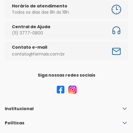
Horário de atendimento
Todos os dias das 8h às 18h
Central de Ajuda
(11) 3777-0800
Contato e-mail
contato@farmais.com.br
Siga nossas redes sociais
Institucional
Quem Somos
Políticas
Fale conosco