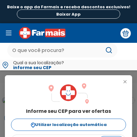
Baixe o app da Farmais e receba descontos exclusivos!
Baixar App
Qual a sua localização?
informe seu CEP
Mamãe e Bebê
Chupetas Mamadeiras e Acessórios Infantis
+
Informe seu CEP para ver ofertas
Informações
Utilizar localização automática
O Copo Antivazamento com Alça Zoo Lolly é ideal para 