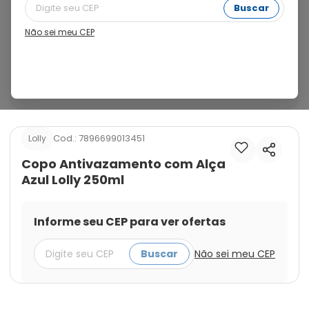
a criança durante a fase de transição da mamadeira 
Buscar
para o copo. Produzido com material atóxico e de alta 
resistência, é fácil de manipular e traz segurança 
Não sei meu CEP
durante o uso , pois não possui partes cortantes ou 
perigosas. Possui bico macio, tampa protetora, alça 
para facilitar o uso pela criança e sistema 
antivazamento.
Cod.:
7896699013451
Lolly
Copo Antivazamento com Alça
Azul Lolly 250ml
Informe seu CEP para ver ofertas
Buscar
Não sei meu CEP