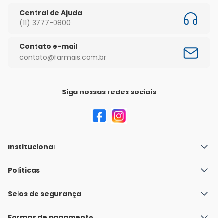
Central de Ajuda
(11) 3777-0800
Contato e-mail
contato@farmais.com.br
Siga nossas redes sociais
Institucional
Quem Somos
Políticas
Fale conosco
Política de Envio
Selos de segurança
Nossas lojas
Política de Privacidade e Segurança
Seja um franqueado
Formas de pagamento