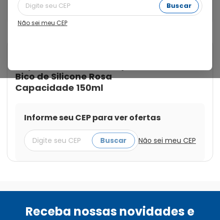
na cor rosa. Auxilia na transição entre mamadeira e 
Buscar
copo.
Não sei meu CEP
Cod.:
7896699030298
Lolly
Copo Treinamento Lolly Clean
Bico de Silicone Rosa
Capacidade 150ml
Informe seu CEP para ver ofertas
Buscar
Não sei meu CEP
Receba nossas novidades e