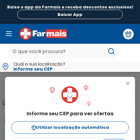
Baixe o app da Farmais e receba descontos exclusivos!
Baixar App
Qual a sua localização?
informe seu CEP
Mamãe e Bebê
Chupetas Mamadeiras e Acessórios Infantis
+
Informe seu CEP para ver ofertas
Informações
Utilizar localização automática
Copo clean com bico de silicone, capacidade 150ml, 