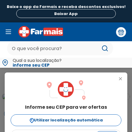
Baixe o app da Farmais e receba descontos exclusivos!
Baixar App
Qual a sua localização?
informe seu CEP
Medicamentos e Saúde
Dor e Febre e Inflamação
Anti-inflam
+
Informe seu CEP para ver ofertas
Informações
Utilizar localização automática
Para o que é indicado?
