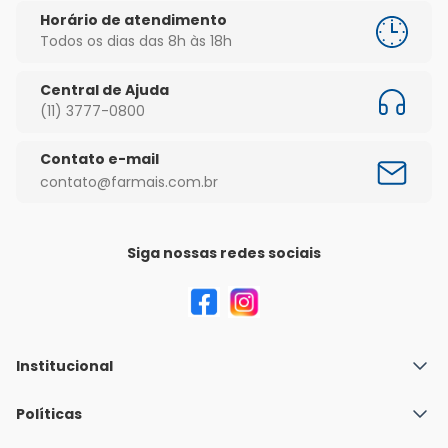
Horário de atendimento
Todos os dias das 8h às 18h
Central de Ajuda
(11) 3777-0800
Contato e-mail
contato@farmais.com.br
Siga nossas redes sociais
Institucional
Quem Somos
Políticas
Fale conosco