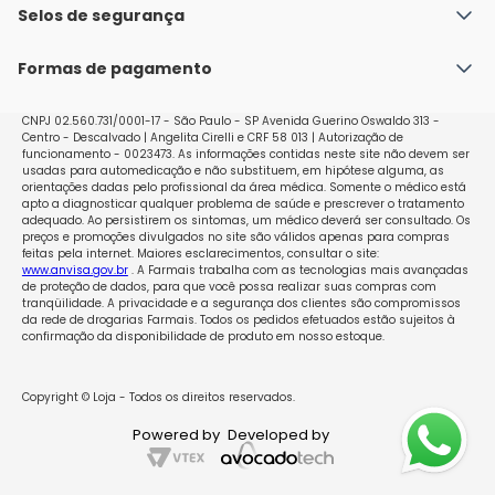
Política de Envio
Selos de segurança
Nossas lojas
Política de Privacidade e Segurança
Seja um franqueado
Formas de pagamento
Políticas de Trocas e Devoluções
Perguntas Frequentes - Faq
CNPJ 02.560.731/0001-17 - São Paulo - SP Avenida Guerino Oswaldo 313 -
Centro - Descalvado | Angelita Cirelli e CRF 58 013 | Autorização de
funcionamento - 0023473. As informações contidas neste site não devem ser
usadas para automedicação e não substituem, em hipótese alguma, as
orientações dadas pelo profissional da área médica. Somente o médico está
apto a diagnosticar qualquer problema de saúde e prescrever o tratamento
adequado. Ao persistirem os sintomas, um médico deverá ser consultado. Os
preços e promoções divulgados no site são válidos apenas para compras
feitas pela internet. Maiores esclarecimentos, consultar o site:
www.anvisa.gov.br
. A Farmais trabalha com as tecnologias mais avançadas
de proteção de dados, para que você possa realizar suas compras com
tranqüilidade. A privacidade e a segurança dos clientes são compromissos
da rede de drogarias Farmais. Todos os pedidos efetuados estão sujeitos à
confirmação da disponibilidade de produto em nosso estoque.
Copyright © Loja - Todos os direitos reservados.
Powered by
Developed by