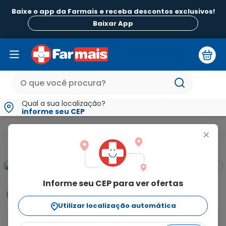
Baixe o app da Farmais e receba descontos exclusivos!
Baixar App
Qual a sua localização?
informe seu CEP
Medicamentos e Saúde
Gripe e Resfriado
Nariz entupido
+
Informe seu CEP para ver ofertas
Informações
Utilizar localização automática
(allium cepa 3ch + associação)
