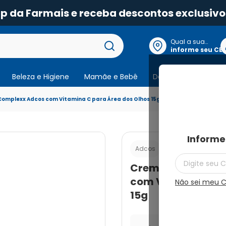
pp da Farmais e receba descontos exclusivo
Qual a sua
localização?
informe seu CE
Beleza e Higiene
Mamãe e Bebê
Dermocosmeticos
omplexx Adcos com Vitamina C para Área dos Olhos 15g
Informe
Cod.:
78979756933
Adcos
Creme Dermatoló
com Vitamina C p
Não sei meu 
15g