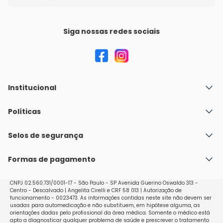
Siga nossas redes sociais
Institucional
Quem Somos
Políticas
Fale conosco
Política de Envio
Selos de segurança
Nossas lojas
Política de Privacidade e Segurança
Seja um franqueado
Formas de pagamento
Políticas de Trocas e Devoluções
Perguntas Frequentes - Faq
CNPJ 02.560.731/0001-17 - São Paulo - SP Avenida Guerino Oswaldo 313 -
Centro - Descalvado | Angelita Cirelli e CRF 58 013 | Autorização de
funcionamento - 0023473. As informações contidas neste site não devem ser
usadas para automedicação e não substituem, em hipótese alguma, as
orientações dadas pelo profissional da área médica. Somente o médico está
apto a diagnosticar qualquer problema de saúde e prescrever o tratamento