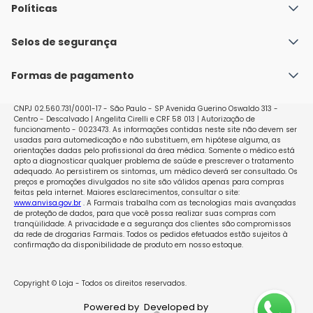
Quem Somos
Políticas
Fale conosco
Política de Envio
Selos de segurança
Nossas lojas
Política de Privacidade e Segurança
Seja um franqueado
Formas de pagamento
Políticas de Trocas e Devoluções
Perguntas Frequentes - Faq
CNPJ 02.560.731/0001-17 - São Paulo - SP Avenida Guerino Oswaldo 313 -
Centro - Descalvado | Angelita Cirelli e CRF 58 013 | Autorização de
funcionamento - 0023473. As informações contidas neste site não devem ser
usadas para automedicação e não substituem, em hipótese alguma, as
orientações dadas pelo profissional da área médica. Somente o médico está
apto a diagnosticar qualquer problema de saúde e prescrever o tratamento
adequado. Ao persistirem os sintomas, um médico deverá ser consultado. Os
preços e promoções divulgados no site são válidos apenas para compras
feitas pela internet. Maiores esclarecimentos, consultar o site:
www.anvisa.gov.br
. A Farmais trabalha com as tecnologias mais avançadas
de proteção de dados, para que você possa realizar suas compras com
tranqüilidade. A privacidade e a segurança dos clientes são compromissos
da rede de drogarias Farmais. Todos os pedidos efetuados estão sujeitos à
confirmação da disponibilidade de produto em nosso estoque.
Copyright © Loja - Todos os direitos reservados.
Powered by
Developed by