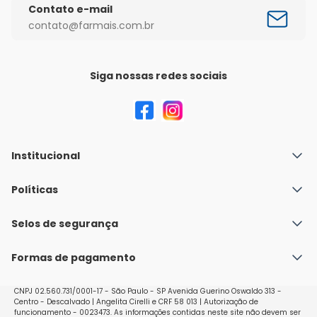
Contato e-mail
contato@farmais.com.br
Siga nossas redes sociais
Institucional
Quem Somos
Políticas
Fale conosco
Política de Envio
Selos de segurança
Nossas lojas
Política de Privacidade e Segurança
Seja um franqueado
Formas de pagamento
Políticas de Trocas e Devoluções
Perguntas Frequentes - Faq
CNPJ 02.560.731/0001-17 - São Paulo - SP Avenida Guerino Oswaldo 313 -
Centro - Descalvado | Angelita Cirelli e CRF 58 013 | Autorização de
funcionamento - 0023473. As informações contidas neste site não devem ser