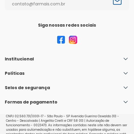
contato@farmais.com.br
Siga nossas redes sociais
Institucional
Quem Somos
Políticas
Fale conosco
Política de Envio
Selos de segurança
Nossas lojas
Política de Privacidade e Segurança
Seja um franqueado
Formas de pagamento
Políticas de Trocas e Devoluções
Perguntas Frequentes - Faq
CNPJ 02.560.731/0001-17 - São Paulo - SP Avenida Guerino Oswaldo 313 -
Centro - Descalvado | Angelita Cirelli e CRF 58 013 | Autorização de
funcionamento - 0023473. As informações contidas neste site não devem ser
usadas para automedicação e não substituem, em hipótese alguma, as