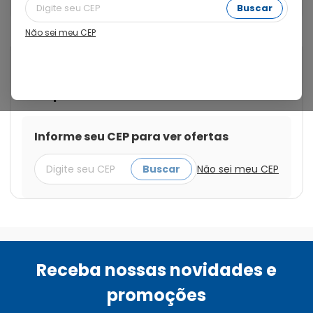
Revestidos
Buscar
Não sei meu CEP
Cod.:
7891721010026
Diclin
Diclin 2mg + 0,035mg com 21
Comprimidos Revestidos
Informe seu CEP para ver ofertas
Buscar
Não sei meu CEP
Receba nossas novidades e
promoções