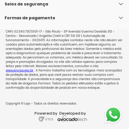
Política de Envio
Selos de segurança
Nossas lojas
Política de Privacidade e Segurança
Seja um franqueado
Formas de pagamento
Políticas de Trocas e Devoluções
Perguntas Frequentes - Faq
CNPJ 02.560.731/0001-17 - São Paulo - SP Avenida Guerino Oswaldo 313 -
Centro - Descalvado | Angelita Cirelli e CRF 58 013 | Autorização de
funcionamento - 0023473. As informações contidas neste site não devem ser
usadas para automedicação e não substituem, em hipótese alguma, as
orientações dadas pelo profissional da área médica. Somente o médico está
apto a diagnosticar qualquer problema de saúde e prescrever o tratamento
adequado. Ao persistirem os sintomas, um médico deverá ser consultado. Os
preços e promoções divulgados no site são válidos apenas para compras
feitas pela internet. Maiores esclarecimentos, consultar o site:
www.anvisa.gov.br
. A Farmais trabalha com as tecnologias mais avançadas
de proteção de dados, para que você possa realizar suas compras com
tranqüilidade. A privacidade e a segurança dos clientes são compromissos
da rede de drogarias Farmais. Todos os pedidos efetuados estão sujeitos à
confirmação da disponibilidade de produto em nosso estoque.
Copyright © Loja - Todos os direitos reservados.
Powered by
Developed by