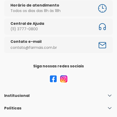
Horário de atendimento
Todos os dias das 8h às 18h
Central de Ajuda
(11) 3777-0800
Contato e-mail
contato@farmais.com.br
Siga nossas redes sociais
Institucional
Quem Somos
Políticas
Fale conosco