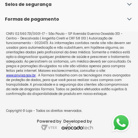
orientação do farmacêutico. Não desaparecendo os 
Política de Envio
Selos de segurança
Nossas lojas
sintomas, procure orientação de seu médico ou do 
Política de Privacidade e Segurança
Seja um franqueado
cirurgião-dentista.
Formas de pagamento
Políticas de Trocas e Devoluções
Perguntas Frequentes - Faq
CNPJ 02.560.731/0001-17 - São Paulo - SP Avenida Guerino Oswaldo 313 -
Centro - Descalvado | Angelita Cirelli e CRF 58 013 | Autorização de
funcionamento - 0023473. As informações contidas neste site não devem ser
usadas para automedicação e não substituem, em hipótese alguma, as
orientações dadas pelo profissional da área médica. Somente o médico está
apto a diagnosticar qualquer problema de saúde e prescrever o tratamento
adequado. Ao persistirem os sintomas, um médico deverá ser consultado. Os
preços e promoções divulgados no site são válidos apenas para compras
feitas pela internet. Maiores esclarecimentos, consultar o site:
www.anvisa.gov.br
. A Farmais trabalha com as tecnologias mais avançadas
de proteção de dados, para que você possa realizar suas compras com
tranqüilidade. A privacidade e a segurança dos clientes são compromissos
da rede de drogarias Farmais. Todos os pedidos efetuados estão sujeitos à
confirmação da disponibilidade de produto em nosso estoque.
Copyright © Loja - Todos os direitos reservados.
Powered by
Developed by