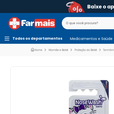
Baixe o a
Todos os departamentos
Medicamentos e Saúde
Mamãe e Bebê
Proteção do Bebê
Termôme