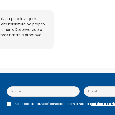
olvida para lavagem 
em miniatura no próprio 
o nariz. Desenvolvido e 
dores nasais e promove 
Ao se cadastrar, você concordar com a nossa
política de pr