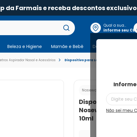
pp da Farmais e receba descontos exclusivo
Qual a sua
localização?
informe seu CE
Beleza e Higiene
Mamãe e Bebê
Dermocosmeticos
tros Aspirador Nasal e Acessórios
Dispositivo para Lavagem Nasal Nosewa
Informe
Cod.:
78989323
Nosewash
Dispositivo para
Nosewash Gato S
Não sei meu 
10ml