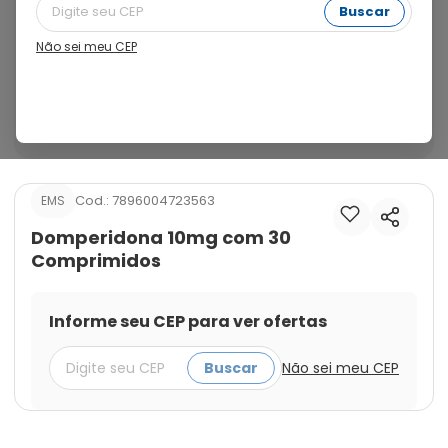
medicamento que torna mais rápida a movimentação 
Buscar
do alimento através do esôfago, estômago e 
intestinos, de tal maneira que o alimento não fique 
Não sei meu CEP
parado por muito tempo em um mesmo local, ou haja 
refluxo do mesmo. O controle dos sintomas é 
observado progressivamente com o decorrer do 
tratamento.
Cod.:
7896004723563
EMS
Domperidona 10mg com 30
Comprimidos
Informe seu CEP para ver ofertas
Buscar
Não sei meu CEP