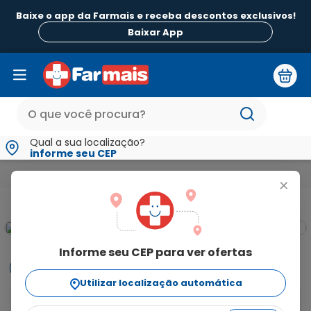
Baixe o app da Farmais e receba descontos exclusivos!
Baixar App
Qual a sua localização?
informe seu CEP
Medicamentos e Saúde
Estômago Fígado e Intestino
Regular
+
Informe seu CEP para ver ofertas
Informações
Utilizar localização automática
Domperidona 10mg Genérico 30 Comprimidos é um 