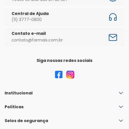
Central de Ajuda
(11) 3777-0800
Contato e-mail
contato@farmais.com.br
Siga nossas redes sociais
Institucional
Quem Somos
Políticas
Fale conosco
Política de Envio
Selos de segurança
Nossas lojas
Política de Privacidade e Segurança