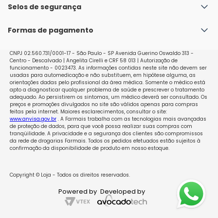
Política de Envio
Selos de segurança
Nossas lojas
Política de Privacidade e Segurança
Seja um franqueado
Formas de pagamento
Políticas de Trocas e Devoluções
Perguntas Frequentes - Faq
CNPJ 02.560.731/0001-17 - São Paulo - SP Avenida Guerino Oswaldo 313 -
Centro - Descalvado | Angelita Cirelli e CRF 58 013 | Autorização de
funcionamento - 0023473. As informações contidas neste site não devem ser
usadas para automedicação e não substituem, em hipótese alguma, as
orientações dadas pelo profissional da área médica. Somente o médico está
apto a diagnosticar qualquer problema de saúde e prescrever o tratamento
adequado. Ao persistirem os sintomas, um médico deverá ser consultado. Os
preços e promoções divulgados no site são válidos apenas para compras
feitas pela internet. Maiores esclarecimentos, consultar o site:
www.anvisa.gov.br
. A Farmais trabalha com as tecnologias mais avançadas
de proteção de dados, para que você possa realizar suas compras com
tranqüilidade. A privacidade e a segurança dos clientes são compromissos
da rede de drogarias Farmais. Todos os pedidos efetuados estão sujeitos à
confirmação da disponibilidade de produto em nosso estoque.
Copyright © Loja - Todos os direitos reservados.
Powered by
Developed by