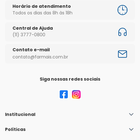
Horário de atendimento
Todos os dias das 8h às 18h
Central de Ajuda
(11) 3777-0800
Contato e-mail
contato@farmais.com.br
Siga nossas redes sociais
Institucional
Quem Somos
Políticas
Fale conosco