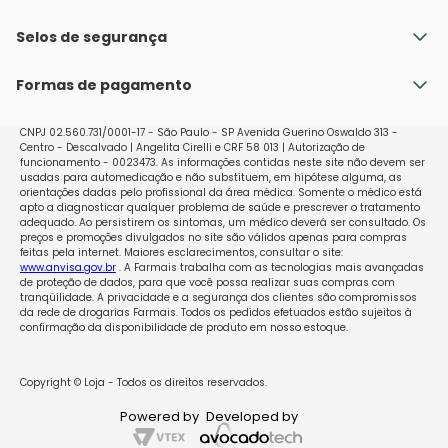
Fale conosco
Política de Envio
Selos de segurança
Nossas lojas
Política de Privacidade e Segurança
Seja um franqueado
Formas de pagamento
Políticas de Trocas e Devoluções
Perguntas Frequentes - Faq
CNPJ 02.560.731/0001-17 - São Paulo - SP Avenida Guerino Oswaldo 313 -
Centro - Descalvado | Angelita Cirelli e CRF 58 013 | Autorização de
funcionamento - 0023473. As informações contidas neste site não devem ser
usadas para automedicação e não substituem, em hipótese alguma, as
orientações dadas pelo profissional da área médica. Somente o médico está
apto a diagnosticar qualquer problema de saúde e prescrever o tratamento
adequado. Ao persistirem os sintomas, um médico deverá ser consultado. Os
preços e promoções divulgados no site são válidos apenas para compras
feitas pela internet. Maiores esclarecimentos, consultar o site:
www.anvisa.gov.br
. A Farmais trabalha com as tecnologias mais avançadas
de proteção de dados, para que você possa realizar suas compras com
tranqüilidade. A privacidade e a segurança dos clientes são compromissos
da rede de drogarias Farmais. Todos os pedidos efetuados estão sujeitos à
confirmação da disponibilidade de produto em nosso estoque.
Copyright © Loja - Todos os direitos reservados.
Powered by
Developed by