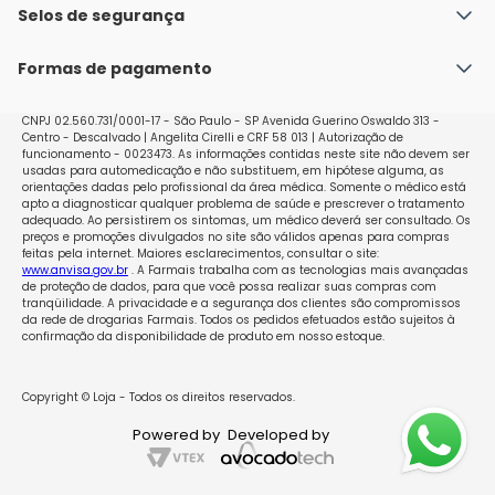
outro anticoncepcional hormonal combinado [pílula 
Política de Envio
Selos de segurança
Nossas lojas
anticoncepcional hormonal combinada oral (AHCO), 
Política de Privacidade e Segurança
Seja um franqueado
anel vaginal ou adesivo transdérmico Você pode 
Formas de pagamento
Políticas de Trocas e Devoluções
começar a tomar Femina no dia seguinte depois de 
ter tomado o último comprimido da cartela que vinha 
Perguntas Frequentes - Faq
utilizando (isto significa que não fica intervalo sem 
CNPJ 02.560.731/0001-17 - São Paulo - SP Avenida Guerino Oswaldo 313 -
Centro - Descalvado | Angelita Cirelli e CRF 58 013 | Autorização de
tratamento). Caso a cartela que você toma contenha 
funcionamento - 0023473. As informações contidas neste site não devem ser
comprimidos inativos, você pode começar a tomar 
usadas para automedicação e não substituem, em hipótese alguma, as
Femina no dia seguinte depois de ter tomado o último 
orientações dadas pelo profissional da área médica. Somente o médico está
apto a diagnosticar qualquer problema de saúde e prescrever o tratamento
comprimido ativo (caso você não tenha certeza sobre 
adequado. Ao persistirem os sintomas, um médico deverá ser consultado. Os
qual é esse comprimido, pergunte ao seu médico ou 
preços e promoções divulgados no site são válidos apenas para compras
feitas pela internet. Maiores esclarecimentos, consultar o site:
farmacêutico). Você também pode começar mais 
www.anvisa.gov.br
. A Farmais trabalha com as tecnologias mais avançadas
tarde, mas nunca depois do intervalo sem comprimido 
de proteção de dados, para que você possa realizar suas compras com
do seu tratamento atual (ou do dia seguinte ao do 
tranqüilidade. A privacidade e a segurança dos clientes são compromissos
da rede de drogarias Farmais. Todos os pedidos efetuados estão sujeitos à
último comprimido inativo da sua pílula atual). Caso 
confirmação da disponibilidade de produto em nosso estoque.
esteja usando um anel vaginal ou um adesivo 
transdérmico, é melhor começar o uso de Femina no 
dia da retirada do anel ou do adesivo. Você também 
Copyright © Loja - Todos os direitos reservados.
pode iniciar, no mais tardar, quando o próximo anel ou 
Powered by
Developed by
adesivo tiver que ser colocado. Se você usou a pílula, o 
adesivo ou o anel consistentemente e corretamente e 
se você tiver certeza que não está grávida, você pode 