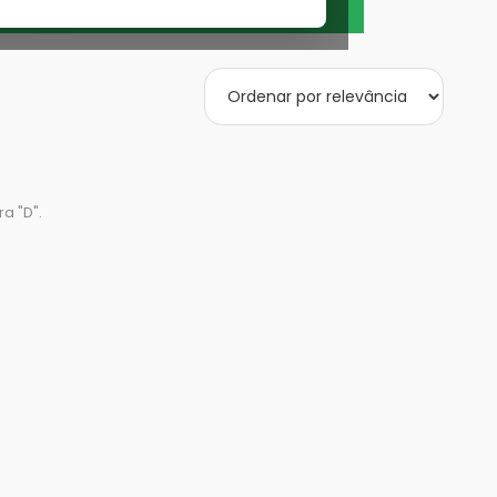
a "
D
".