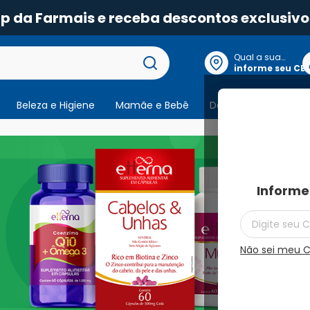
pp da Farmais e receba descontos exclusivo
Qual a sua
localização?
informe seu CE
Beleza e Higiene
Mamãe e Bebê
Dermocosmeticos
Informe
Não sei meu 