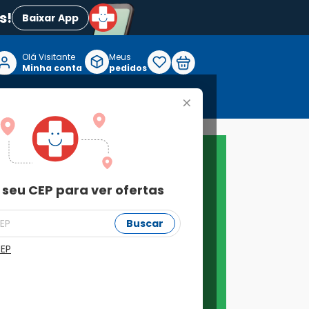
s!
Baixar App
Olá Visitante

Meus
P
Minha conta
pedidos
+
Reabilitação e Longevidade
 seu CEP para ver ofertas
Buscar
CEP