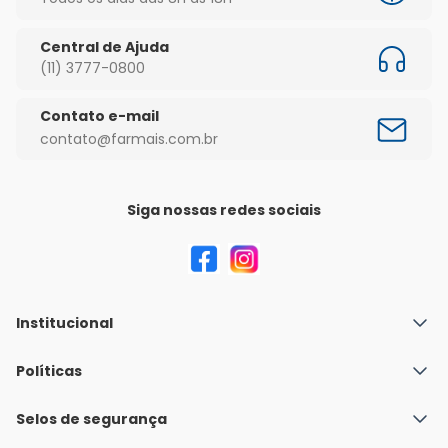
Central de Ajuda
(11) 3777-0800
Contato e-mail
contato@farmais.com.br
Siga nossas redes sociais
Institucional
Quem Somos
Políticas
Fale conosco
Política de Envio
Selos de segurança
Nossas lojas
Política de Privacidade e Segurança