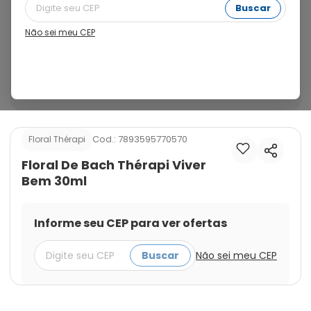
sentimento de bem estar na sua longevidade. 
Buscar
Precisamos envelhecer com confiança, sabedoria, 
alegria e aproveitar esta fase da vida intensamente. O 
Não sei meu CEP
uso deste Floral de Bach irá auxiliar a manter a 
disposição necessária para uma longevidade 
produtiva, saudável e feliz, curtindo a vida em sua 
plenitude.
Cod.:
7893595770570
Floral Thérapi
Floral De Bach Thérapi Viver
Bem 30ml
Informe seu CEP para ver ofertas
Buscar
Não sei meu CEP