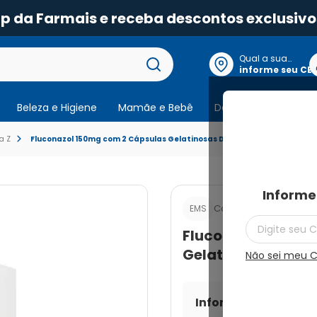
pp da Farmais e receba descontos exclusivo
Qual a sua
localização?
informe seu CE
Beleza e Higiene
Mamãe e Bebê
Dermocosmeticos
a Z
Fluconazol 150mg com 2 Cápsulas Gelatinosas Duras
Informe
Cod.:
7896004703343
EMS
Fluconazol 150mg
Gelatinosas Dura
Não sei meu 
Informe seu CEP par