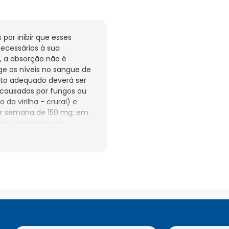
or inibir que esses 
cessários à sua 
, a absorção não é 
e os níveis no sangue de 
nto adequado deverá ser 
causadas por fungos ou 
da virilha - crural) e 
or semana de 150 mg; em 
er necessário um 
 da unha ou 
0 mg até que a unha 
to (o que demora de 3 a 
 pode variar de pessoa 
odem permanecer 
r fungos do gênero 
hecida popularmente 
 de fluconazol 150 mg. 
ica mensal de fluconazol 