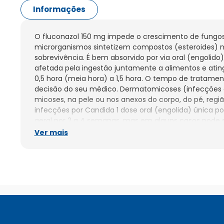
Informações
O fluconazol 150 mg impede o crescimento de fungos p
microrganismos sintetizem compostos (esteroides) ne
sobrevivência. É bem absorvido por via oral (engolido)
afetada pela ingestão juntamente a alimentos e ating
0,5 hora (meia hora) a 1,5 hora. O tempo de tratame
decisão do seu médico. Dermatomicoses (infecções 
micoses, na pele ou nos anexos do corpo, do pé, região 
infecções por Candida 1 dose oral (engolida) única p
geral por 2 a 4 semanas, mas em alguns casos pode s
tratamento de até 6 semanas. Tinea ungueal (micose
Ver mais
onicomicoses) 1 dose única semanal de fluconazol 15
infectada seja totalmente substituída pelo crescimen
6 meses nas mãos e de 6 a 12 meses nos pés, mas isso
para pessoa). Mesmo após o tratamento as unhas p
deformadas. Candidíase vaginal (infecção vaginal po
Candida) e balanite (infecção fúngica da região con
como “cabeça do pênis”) por Candida 1 dose única oral
Candidíase vaginal recorrente (de repetição) Dose ún