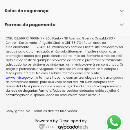
do farmacêutico. Não desaparecendo os sintomas, 
Fale conosco
procure orientação de seu médico ou cirurgião-
Política de Envio
Selos de segurança
Nossas lojas
dentista. Xarope Fluiteína é um medicamento que não 
Política de Privacidade e Segurança
necessita de prescrição médica obrigatória. Leia as 
Seja um franqueado
Formas de pagamento
Políticas de Trocas e Devoluções
informações da bula antes de utilizá-lo e, se 
persistirem os sintomas ao fazer uso deste 
Perguntas Frequentes - Faq
medicamento, suspenda o uso e procure orientação 
CNPJ 02.560.731/0001-17 - São Paulo - SP Avenida Guerino Oswaldo 313 -
Centro - Descalvado | Angelita Cirelli e CRF 58 013 | Autorização de
médica. Fluiteína deve ser administrada somente por 
funcionamento - 0023473. As informações contidas neste site não devem ser
via oral e não deve ser diluída. Dosagem Pediátrico 
usadas para automedicação e não substituem, em hipótese alguma, as
(crianças acima de 2 anos) Fluiteína xarbope 
orientações dadas pelo profissional da área médica. Somente o médico está
apto a diagnosticar qualquer problema de saúde e prescrever o tratamento
pediátrico 20 mg/mL: Idade Dose Frequência 2 a 4 
adequado. Ao persistirem os sintomas, um médico deverá ser consultado. Os
anos 100 mg (5 mL) 2 a 3 vezes ao dia ou a critério 
preços e promoções divulgados no site são válidos apenas para compras
feitas pela internet. Maiores esclarecimentos, consultar o site:
médico Acima de 4 anos 100 mg (5 mL) 3 a 4 vezes ao 
www.anvisa.gov.br
. A Farmais trabalha com as tecnologias mais avançadas
dia ou a critério médico Adultos As doses descritas a 
de proteção de dados, para que você possa realizar suas compras com
seguir poderão ser aumentadas até o dobro a critério 
tranqüilidade. A privacidade e a segurança dos clientes são compromissos
da rede de drogarias Farmais. Todos os pedidos efetuados estão sujeitos à
médico. Fluiteína xarope adulto 40 mg/mL Dose de 
confirmação da disponibilidade de produto em nosso estoque.
600 mg (15 mL), 1 vez ao dia, de preferência à noite.A 
duração do tratamento é de 5 a 10 dias, não 
desaparecendo os sintomas procure um médico. 
Copyright © Loja - Todos os direitos reservados.
Indicações específicas para uso adulto e pediátrico 
Powered by
Developed by
Complicação Pulmonar da Fibrose Cística A posologia 
recomendada para este caso é a seguinte: Crianças 