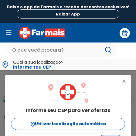
Baixe o app da Farmais e receba descontos exclusivos!
Baixar App
Qual a sua localização?
informe seu CEP
Medicamentos e Saúde
Tosse
Fluiteína 40mg/ml com Cop
+
Informe seu CEP para ver ofertas
Informações
Utilizar localização automática
Fluiteína é um medicamento expectorante que ajuda 