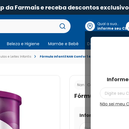
pp da Farmais e receba descontos exclusivo
Qual a sua
localização?
informe seu CE
Beleza e Higiene
Mamãe e Bebê
Dermocosmeticos
ulas e Leites Infantis
Fórmula Infantil NAN Comfor 1 400g
Informe
Cod.:
7891000065389
Nan
Fórmula Infantil 
Não sei meu 
Informe seu CEP par