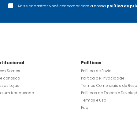
Ao se cadastrar, você concordar com a nossa
política de pr
stitucional
Políticas
em Somos
Política de Envio
le conosco
Política de Privacidade
ssas Lojas
Termos Comerciais e de Res
ja um franqueado
Políticas de Trocas e Devoluç
Termos e Uso
Faq