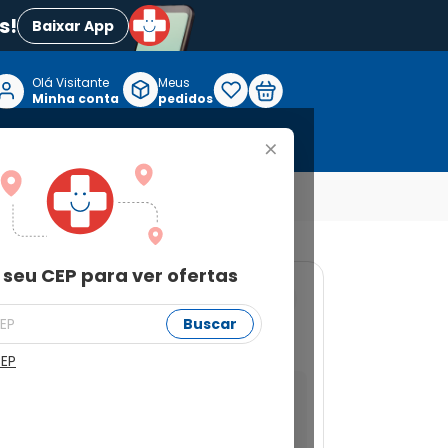
s!
Baixar App
Olá Visitante

Meus
P
Minha conta
pedidos
+
Reabilitação e Longevidade
 seu CEP para ver ofertas
Buscar
NAN Comfor 1 400g
CEP
a ver ofertas
Buscar
Não sei meu CEP