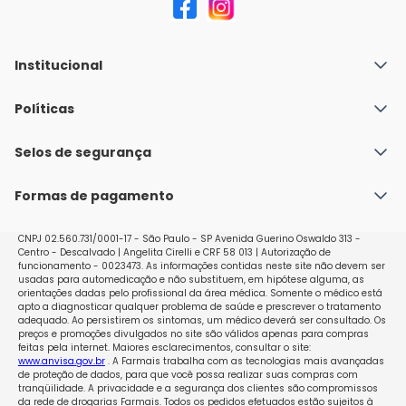
Institucional
Quem Somos
Políticas
Fale conosco
Política de Envio
Selos de segurança
Nossas lojas
Política de Privacidade e Segurança
Seja um franqueado
Formas de pagamento
Políticas de Trocas e Devoluções
Perguntas Frequentes - Faq
CNPJ 02.560.731/0001-17 - São Paulo - SP Avenida Guerino Oswaldo 313 -
Centro - Descalvado | Angelita Cirelli e CRF 58 013 | Autorização de
funcionamento - 0023473. As informações contidas neste site não devem ser
usadas para automedicação e não substituem, em hipótese alguma, as
orientações dadas pelo profissional da área médica. Somente o médico está
apto a diagnosticar qualquer problema de saúde e prescrever o tratamento
adequado. Ao persistirem os sintomas, um médico deverá ser consultado. Os
preços e promoções divulgados no site são válidos apenas para compras
feitas pela internet. Maiores esclarecimentos, consultar o site:
www.anvisa.gov.br
. A Farmais trabalha com as tecnologias mais avançadas
de proteção de dados, para que você possa realizar suas compras com
tranqüilidade. A privacidade e a segurança dos clientes são compromissos
da rede de drogarias Farmais. Todos os pedidos efetuados estão sujeitos à