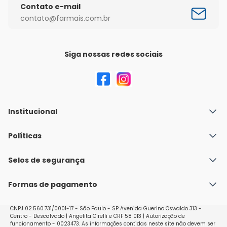
Contato e-mail
contato@farmais.com.br
Siga nossas redes sociais
Institucional
Quem Somos
Políticas
Fale conosco
Política de Envio
Selos de segurança
Nossas lojas
Política de Privacidade e Segurança
Seja um franqueado
Formas de pagamento
Políticas de Trocas e Devoluções
Perguntas Frequentes - Faq
CNPJ 02.560.731/0001-17 - São Paulo - SP Avenida Guerino Oswaldo 313 -
Centro - Descalvado | Angelita Cirelli e CRF 58 013 | Autorização de
funcionamento - 0023473. As informações contidas neste site não devem ser