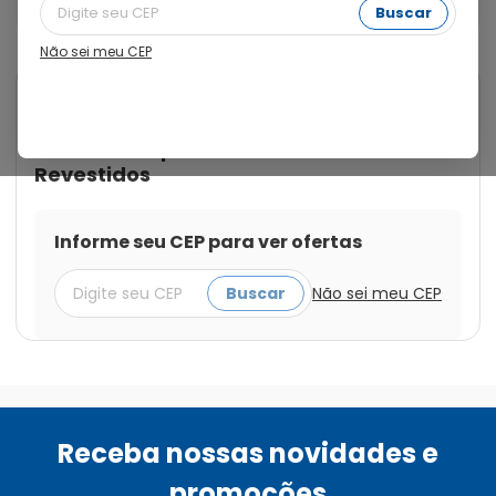
Comprimidos Revestidos
Buscar
Não sei meu CEP
Cod.:
7891317158224
Gésico
Gésico Duo 37,5mg + 325mg
com 10 Comprimidos
Revestidos
Informe seu CEP para ver ofertas
Buscar
Não sei meu CEP
Receba nossas novidades e
promoções