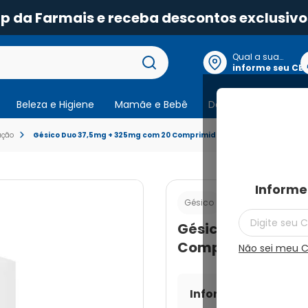
pp da Farmais e receba descontos exclusivo
Qual a sua
localização?
informe seu CE
Beleza e Higiene
Mamãe e Bebê
Dermocosmeticos
ação
Gésico Duo 37,5mg + 325mg com 20 Comprimidos Revestidos
Informe
Cod.:
789131715825
Gésico
Gésico Duo 37,5m
Comprimidos Rev
Não sei meu 
Informe seu CEP par