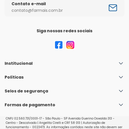
Contato e-mail
contato@farmais.com.br
Siga nossas redes sociais
Institucional
Quem Somos
Políticas
Fale conosco
Política de Envio
Selos de segurança
Nossas lojas
Política de Privacidade e Segurança
Seja um franqueado
Formas de pagamento
Políticas de Trocas e Devoluções
Perguntas Frequentes - Faq
CNPJ 02.560.731/0001-17 - São Paulo - SP Avenida Guerino Oswaldo 313 -
Centro - Descalvado | Angelita Cirelli e CRF 58 013 | Autorização de
funcionamento - 0023473. As informações contidas neste site não devem ser