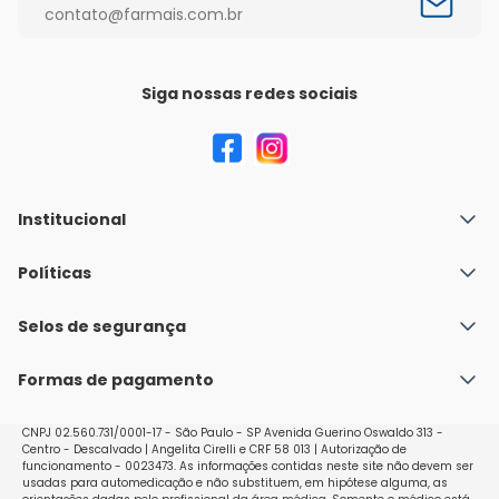
contato@farmais.com.br
Siga nossas redes sociais
Institucional
Quem Somos
Políticas
Fale conosco
Política de Envio
Selos de segurança
Nossas lojas
Política de Privacidade e Segurança
Seja um franqueado
Formas de pagamento
Políticas de Trocas e Devoluções
Perguntas Frequentes - Faq
CNPJ 02.560.731/0001-17 - São Paulo - SP Avenida Guerino Oswaldo 313 -
Centro - Descalvado | Angelita Cirelli e CRF 58 013 | Autorização de
funcionamento - 0023473. As informações contidas neste site não devem ser
usadas para automedicação e não substituem, em hipótese alguma, as