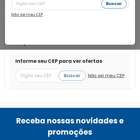
Revestidos
Buscar
Não sei meu CEP
Cod.:
7891721000614
Glifage
Glifage 1000mg com 30
Comprimidos Revestidos
Informe seu CEP para ver ofertas
Buscar
Não sei meu CEP
Receba nossas novidades e
promoções