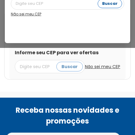
Buscar
Não sei meu CEP
Cod.:
7891721027437
Glifage
Glifage 850mg com 30
Comprimidos Revestidos
Informe seu CEP para ver ofertas
Buscar
Não sei meu CEP
Receba nossas novidades e
promoções