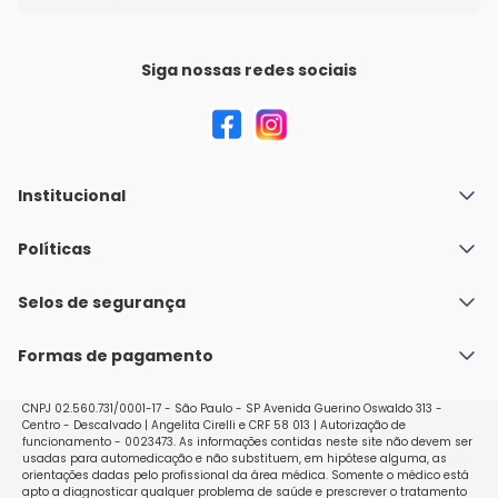
Siga nossas redes sociais
Institucional
Quem Somos
Políticas
Fale conosco
Política de Envio
Selos de segurança
Nossas lojas
Política de Privacidade e Segurança
Seja um franqueado
Formas de pagamento
Políticas de Trocas e Devoluções
Perguntas Frequentes - Faq
CNPJ 02.560.731/0001-17 - São Paulo - SP Avenida Guerino Oswaldo 313 -
Centro - Descalvado | Angelita Cirelli e CRF 58 013 | Autorização de
funcionamento - 0023473. As informações contidas neste site não devem ser
usadas para automedicação e não substituem, em hipótese alguma, as
orientações dadas pelo profissional da área médica. Somente o médico está
apto a diagnosticar qualquer problema de saúde e prescrever o tratamento