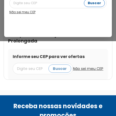
Ação Prolongada
Buscar
Não sei meu CEP
Cod.:
7891721027468
Glifage
Glifage XR 500mg com 30
Comprimidos de Ação
Prolongada
Informe seu CEP para ver ofertas
Buscar
Não sei meu CEP
Receba nossas novidades e
promoções