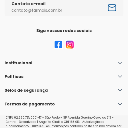
Contato e-mail
contato@farmais.com.br
Siga nossas redes sociais
Institucional
Quem Somos
Políticas
Fale conosco
Política de Envio
Selos de segurança
Nossas lojas
Política de Privacidade e Segurança
Seja um franqueado
Formas de pagamento
Políticas de Trocas e Devoluções
Perguntas Frequentes - Faq
CNPJ 02.560.731/0001-17 - São Paulo - SP Avenida Guerino Oswaldo 313 -
Centro - Descalvado | Angelita Cirelli e CRF 58 013 | Autorização de
funcionamento - 0023473. As informações contidas neste site não devem ser