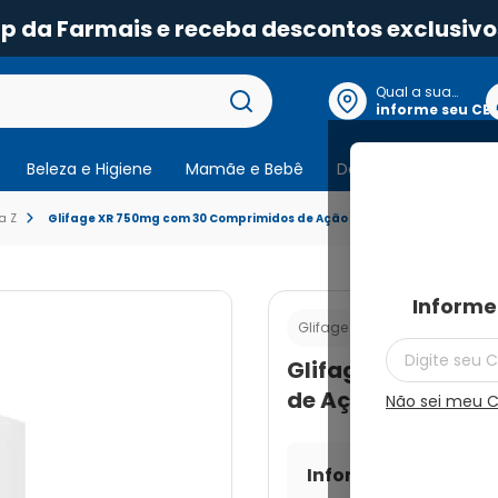
pp da Farmais e receba descontos exclusivo
Qual a sua
localização?
informe seu CE
Beleza e Higiene
Mamãe e Bebê
Dermocosmeticos
a Z
Glifage XR 750mg com 30 Comprimidos de Ação Prolongada
Informe
Cod.:
789172102745
Glifage
Glifage XR 750mg
de Ação Prolonga
Não sei meu 
Informe seu CEP par