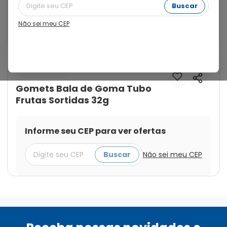
comer um docinho a sua melhor opcao sao as gomas 
Buscar
tubo gometes frutas sortidas dori. Super saboroso e 
macias, elas vao satisfazer sua vontade de doce 
Não sei meu CEP
como nehuma outra.
Cod.:
7896058506105
Dori Alimentos
Gomets Bala de Goma Tubo
Frutas Sortidas 32g
Informe seu CEP para ver ofertas
Buscar
Não sei meu CEP