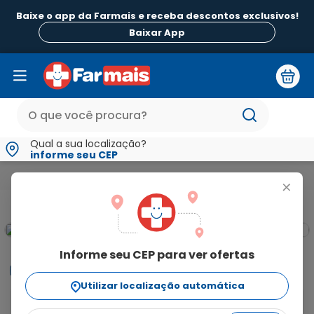
Baixe o app da Farmais e receba descontos exclusivos!
Baixar App
Qual a sua localização?
informe seu CEP
Alimentos
Bomboniere
Gomets Bala de Goma Tubo Fruta
+
Informe seu CEP para ver ofertas
Informações
Utilizar localização automática
Na hora que bate aquela vontade no meio do dia de 