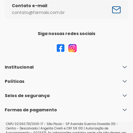
Contato e-mail
contato@farmais.com.br
Siga nossas redes sociais
Institucional
Quem Somos
Políticas
Fale conosco
Política de Envio
Selos de segurança
Nossas lojas
Política de Privacidade e Segurança
Seja um franqueado
Formas de pagamento
Políticas de Trocas e Devoluções
Perguntas Frequentes - Faq
CNPJ 02.560.731/0001-17 - São Paulo - SP Avenida Guerino Oswaldo 313 -
Centro - Descalvado | Angelita Cirelli e CRF 58 013 | Autorização de
funcionamento - 0023473. As informações contidas neste site não devem ser