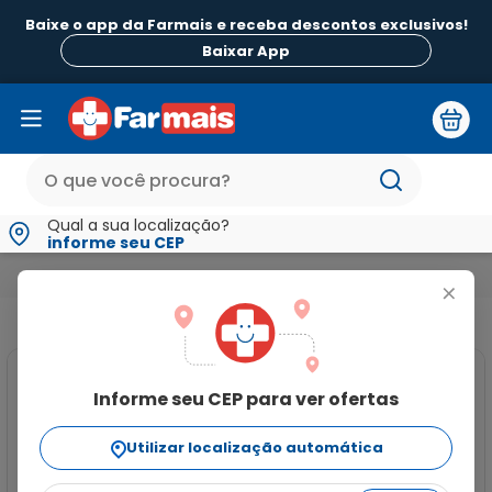
Baixe o app da Farmais e receba descontos exclusivos!
Baixar App
Qual a sua localização?
informe seu CEP
Alimentos
Bomboniere
Gomets Bala de Goma Tubo Yogur
+
Informe seu CEP para ver ofertas
Utilizar localização automática