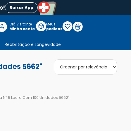
s!
Baixar App
Olá Visitante

Meus
P
Minha conta
pedidos
Reabilitação e Longevidade
dades 5662"
 Nº 5 Louro Com 100 Unidades 5662
".