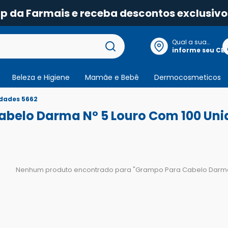
pp da Farmais e receba descontos exclusivo
Qual a sua
localização?
informe seu CE
Beleza e Higiene
Mamãe e Bebê
Dermocosmeticos
dades 5662
abelo Darma Nº 5 Louro Com 100 Uni
Nenhum produto encontrado para "
Grampo Para Cabelo Darma