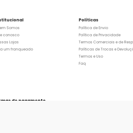
stitucional
Políticas
em Somos
Política de Envio
le conosco
Política de Privacidade
ssas Lojas
Termos Comerciais e de Res
ja um franqueado
Políticas de Trocas e Devoluç
Termos e Uso
Faq
rmas de pagamento