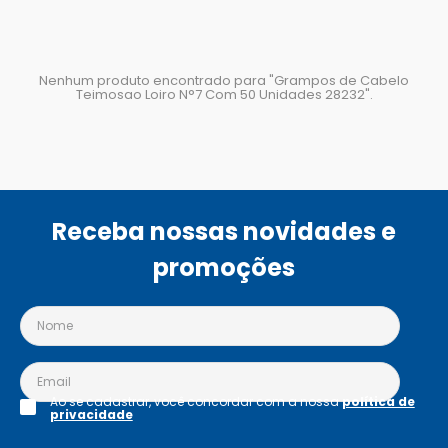
Nenhum produto encontrado para "
Grampos de Cabelo
Teimosao Loiro N°7 Com 50 Unidades 28232
".
Receba nossas novidades e
promoções
Ao se cadastrar, você concordar com a nossa
política de
privacidade