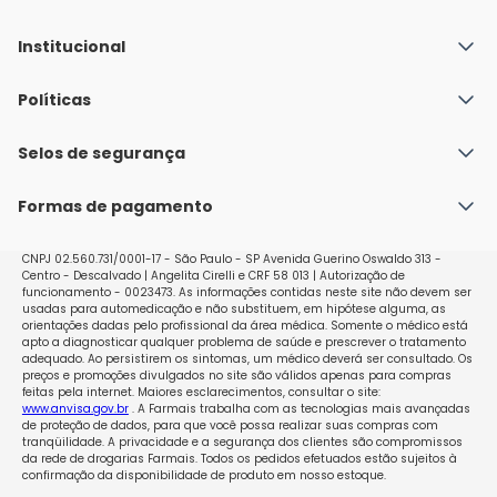
Institucional
Quem Somos
Políticas
Fale conosco
Política de Envio
Selos de segurança
Nossas lojas
Política de Privacidade e Segurança
Seja um franqueado
Formas de pagamento
Políticas de Trocas e Devoluções
Perguntas Frequentes - Faq
CNPJ 02.560.731/0001-17 - São Paulo - SP Avenida Guerino Oswaldo 313 -
Centro - Descalvado | Angelita Cirelli e CRF 58 013 | Autorização de
funcionamento - 0023473. As informações contidas neste site não devem ser
usadas para automedicação e não substituem, em hipótese alguma, as
orientações dadas pelo profissional da área médica. Somente o médico está
apto a diagnosticar qualquer problema de saúde e prescrever o tratamento
adequado. Ao persistirem os sintomas, um médico deverá ser consultado. Os
preços e promoções divulgados no site são válidos apenas para compras
feitas pela internet. Maiores esclarecimentos, consultar o site:
www.anvisa.gov.br
. A Farmais trabalha com as tecnologias mais avançadas
de proteção de dados, para que você possa realizar suas compras com
tranqüilidade. A privacidade e a segurança dos clientes são compromissos
da rede de drogarias Farmais. Todos os pedidos efetuados estão sujeitos à
confirmação da disponibilidade de produto em nosso estoque.