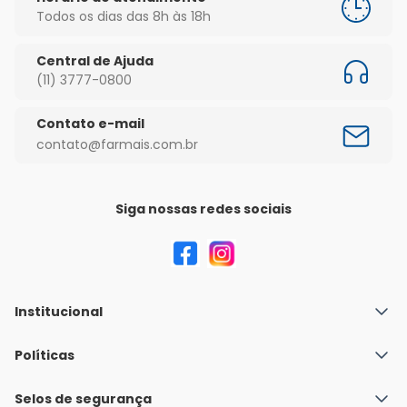
Todos os dias das 8h às 18h
Central de Ajuda
(11) 3777-0800
Contato e-mail
contato@farmais.com.br
Siga nossas redes sociais
Institucional
Quem Somos
Políticas
Fale conosco
Política de Envio
Selos de segurança
Nossas lojas