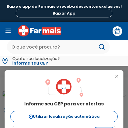
Baixe o app da Farmais e receba descontos exclusivos!
Baixar App
Qual a sua localização?
informe seu CEP
Medicamentos e Saúde
Tosse
Hedra 7mg/ml Xarope 100m
+
Informe seu CEP para ver ofertas
Informações
Utilizar localização automática
Efeito mucolítico: diminui a viscosidade do muco. 