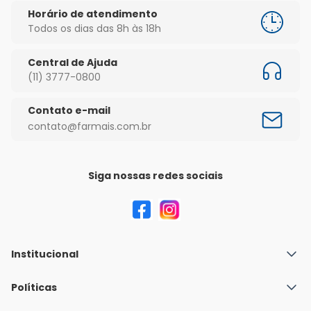
Horário de atendimento
Todos os dias das 8h às 18h
Central de Ajuda
(11) 3777-0800
Contato e-mail
contato@farmais.com.br
Siga nossas redes sociais
Institucional
Quem Somos
Políticas
Fale conosco