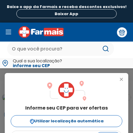
Baixe o app da Farmais e receba descontos exclusivos!
Baixar App
Qual a sua localização?
informe seu CEP
Medicamentos e Saúde
Medicamentos de A a Z
Hirudoid 
+
Informe seu CEP para ver ofertas
Informações
Utilizar localização automática
Hirudoid está indicado para processos inflamatórios 