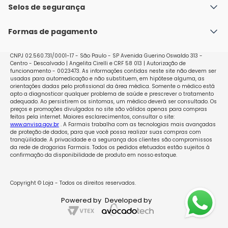
Política de Envio
Selos de segurança
Nossas lojas
Política de Privacidade e Segurança
Seja um franqueado
Formas de pagamento
Políticas de Trocas e Devoluções
Perguntas Frequentes - Faq
CNPJ 02.560.731/0001-17 - São Paulo - SP Avenida Guerino Oswaldo 313 -
Centro - Descalvado | Angelita Cirelli e CRF 58 013 | Autorização de
funcionamento - 0023473. As informações contidas neste site não devem ser
usadas para automedicação e não substituem, em hipótese alguma, as
orientações dadas pelo profissional da área médica. Somente o médico está
apto a diagnosticar qualquer problema de saúde e prescrever o tratamento
adequado. Ao persistirem os sintomas, um médico deverá ser consultado. Os
preços e promoções divulgados no site são válidos apenas para compras
feitas pela internet. Maiores esclarecimentos, consultar o site:
www.anvisa.gov.br
. A Farmais trabalha com as tecnologias mais avançadas
de proteção de dados, para que você possa realizar suas compras com
tranqüilidade. A privacidade e a segurança dos clientes são compromissos
da rede de drogarias Farmais. Todos os pedidos efetuados estão sujeitos à
confirmação da disponibilidade de produto em nosso estoque.
Copyright © Loja - Todos os direitos reservados.
Powered by
Developed by