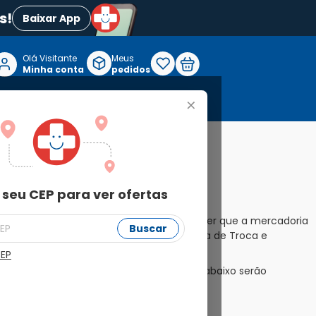
s!
Baixar App
Olá Visitante

Meus
P
Minha conta
pedidos
+
Reabilitação e Longevidade
 seu CEP para ver ofertas
dutos modernos e de qualidade, pode ocorrer que a mercadoria
Buscar
om nossos clientes, criamos nossa Política de Troca e
CEP
ação e/ ou fora dos termos estipulados abaixo serão