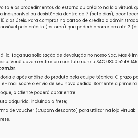
 volta e os procedimentos do estorno ou crédito na loja virtu
roca indisponível ou desistência dentro de 7 (sete dias), acon
10 dias úteis. Para compras no cartão de crédito a administrado
responsável pelo crédito (estorno) que poderá ocorrer em até 2
-lo, faça sua solicitação de devolução no nosso Sac. Mas é i
 isso. Você deverá entrar em contato com o SAC 0800 5248 145
com.br
.
ia e após análise do produto pela equipe técnica. O prazo para
 e- mail sobre o envio de seu novo pedido. Somente a primeira 
oque, o Cliente poderá optar entre:
o adquirido, incluindo o frete;
a de voucher (Cupom desconto) para utilizar na loja virtual;
rete.