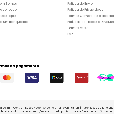
em Somos
Política de Envio
le conosco
Política de Privacidade
ssas Lojas
Termos Comerciais e de Res
ja um franqueado
Políticas de Trocas e Devoluç
Termos e Uso
Faq
rmas de pagamento
ldo 313 - Centro - Descalvado | Angelita Cirelli e CRF 58 013 | Autorização de funcio
ipótese alguma, as orientações dadas pelo profissional da área médica. Somente o