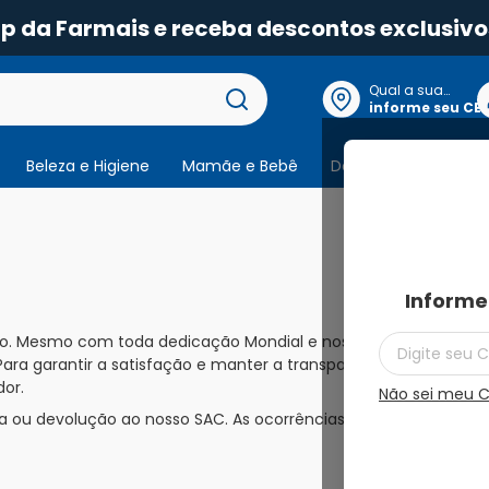
pp da Farmais e receba descontos exclusivo
Qual a sua
localização?
informe seu CE
Beleza e Higiene
Mamãe e Bebê
Dermocosmeticos
Informe
pido. Mesmo com toda dedicação Mondial e nossa oferta de pro
ara garantir a satisfação e manter a transparência e respeito c
or.
Não sei meu 
ca ou devolução ao nosso SAC. As ocorrências sem essa comunic