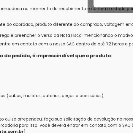
rcadoria no momento do recebimento e confira o estado geral d
nte do acordado, produto diferente do comprado, voltagem erra
rega e preencher o verso da Nota Fiscal mencionando o motivo
entre em contato com o nosso SAC dentro de até 72 horas a pa
a do pedido, é imprescindível que o produto:
 (cabos, maletas, baterias, peças e acessórios);
ito ou se arrependeu, faça sua solicitação de devolução no no
ercadoria para isso. Você deverá entrar em contato com o SAC
nte.com.br
].