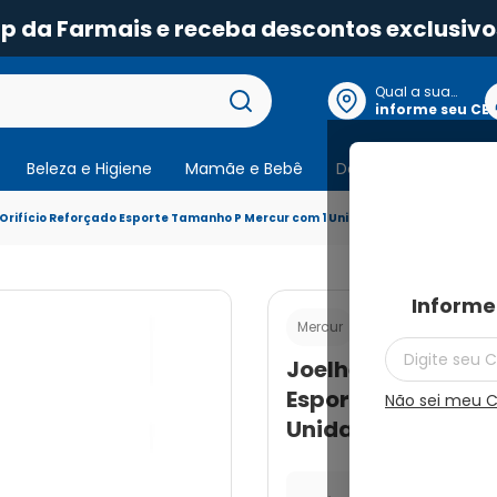
pp da Farmais e receba descontos exclusivo
Qual a sua
localização?
informe seu CE
Beleza e Higiene
Mamãe e Bebê
Dermocosmeticos
 Orifício Reforçado Esporte Tamanho P Mercur com 1 Unidade
Informe
Cod.:
78963424503
Mercur
Joelheira com Ori
Esporte Tamanho 
Não sei meu 
Unidade