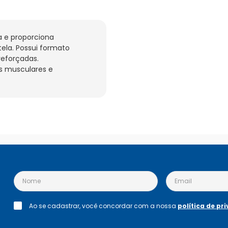
 e proporciona 
ela. Possui formato 
forçadas. 
 musculares e 
Ao se cadastrar, você concordar com a nossa
política de pr