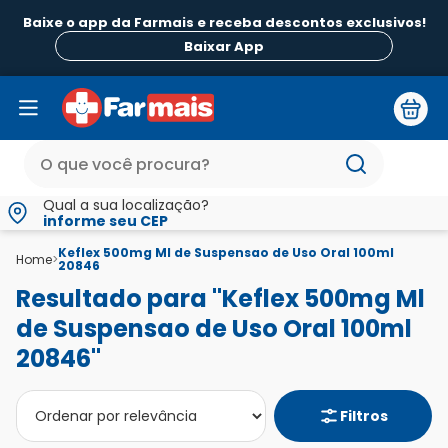
Baixe o app da Farmais e receba descontos exclusivos!
B
Baixar App
Qual a sua localização?
informe seu CEP
Keflex 500mg Ml de Suspensao de Uso Oral 100ml
Home
>
20846
Resultado para "Keflex 500mg Ml
de Suspensao de Uso Oral 100ml
20846"
Filtros