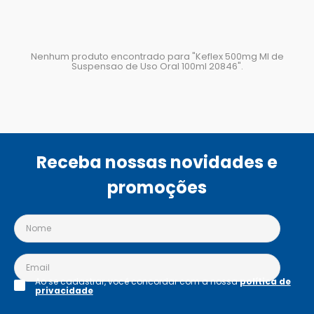
Nenhum produto encontrado para "
Keflex 500mg Ml de
Suspensao de Uso Oral 100ml 20846
".
Receba nossas novidades e
promoções
Ao se cadastrar, você concordar com a nossa
política de
privacidade