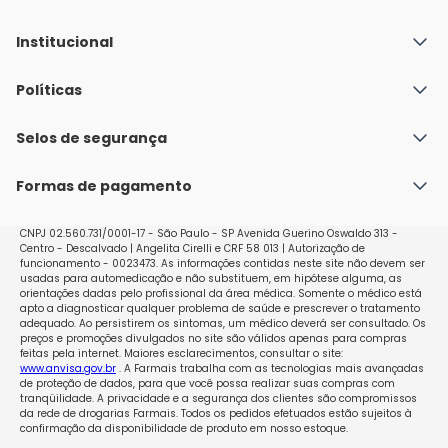
Institucional
Quem Somos
Políticas
Fale conosco
Política de Envio
Selos de segurança
Nossas lojas
Política de Privacidade e Segurança
Seja um franqueado
Formas de pagamento
Políticas de Trocas e Devoluções
Perguntas Frequentes - Faq
CNPJ 02.560.731/0001-17 - São Paulo - SP Avenida Guerino Oswaldo 313 -
Centro - Descalvado | Angelita Cirelli e CRF 58 013 | Autorização de
funcionamento - 0023473. As informações contidas neste site não devem ser
usadas para automedicação e não substituem, em hipótese alguma, as
orientações dadas pelo profissional da área médica. Somente o médico está
apto a diagnosticar qualquer problema de saúde e prescrever o tratamento
adequado. Ao persistirem os sintomas, um médico deverá ser consultado. Os
preços e promoções divulgados no site são válidos apenas para compras
feitas pela internet. Maiores esclarecimentos, consultar o site:
www.anvisa.gov.br
. A Farmais trabalha com as tecnologias mais avançadas
de proteção de dados, para que você possa realizar suas compras com
tranqüilidade. A privacidade e a segurança dos clientes são compromissos
da rede de drogarias Farmais. Todos os pedidos efetuados estão sujeitos à
confirmação da disponibilidade de produto em nosso estoque.