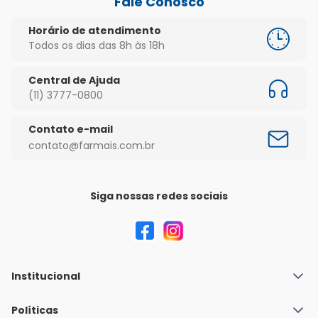
Fale Conosco
Horário de atendimento
Todos os dias das 8h às 18h
Central de Ajuda
(11) 3777-0800
Contato e-mail
contato@farmais.com.br
Siga nossas redes sociais
Institucional
Quem Somos
Políticas