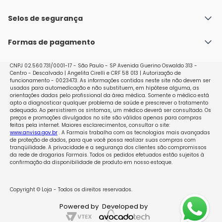
Fale conosco
Política de Envio
Selos de segurança
Nossas lojas
Política de Privacidade e Segurança
Seja um franqueado
Formas de pagamento
Políticas de Trocas e Devoluções
Perguntas Frequentes - Faq
CNPJ 02.560.731/0001-17 - São Paulo - SP Avenida Guerino Oswaldo 313 -
Centro - Descalvado | Angelita Cirelli e CRF 58 013 | Autorização de
funcionamento - 0023473. As informações contidas neste site não devem ser
usadas para automedicação e não substituem, em hipótese alguma, as
orientações dadas pelo profissional da área médica. Somente o médico está
apto a diagnosticar qualquer problema de saúde e prescrever o tratamento
adequado. Ao persistirem os sintomas, um médico deverá ser consultado. Os
preços e promoções divulgados no site são válidos apenas para compras
feitas pela internet. Maiores esclarecimentos, consultar o site:
www.anvisa.gov.br
. A Farmais trabalha com as tecnologias mais avançadas
de proteção de dados, para que você possa realizar suas compras com
tranqüilidade. A privacidade e a segurança dos clientes são compromissos
da rede de drogarias Farmais. Todos os pedidos efetuados estão sujeitos à
confirmação da disponibilidade de produto em nosso estoque.
Copyright © Loja - Todos os direitos reservados.
Powered by
Developed by