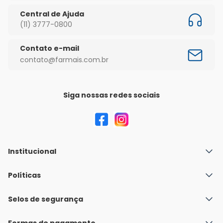
Central de Ajuda
(11) 3777-0800
Contato e-mail
contato@farmais.com.br
Siga nossas redes sociais
Institucional
Quem Somos
Políticas
Fale conosco
Política de Envio
Selos de segurança
Nossas lojas
Política de Privacidade e Segurança
Seja um franqueado