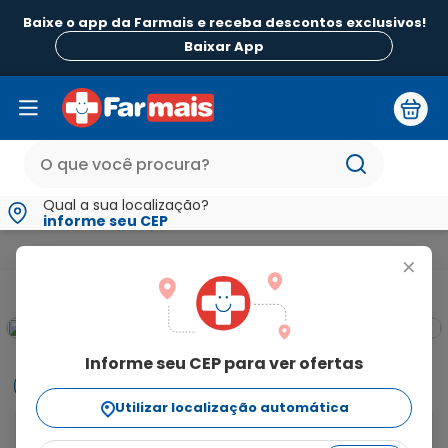
Baixe o app da Farmais e receba descontos exclusivos!
Baixar App
Qual a sua localização?
informe seu CEP
Alimentos
Kit Promocional Adoçante Líquido Sucralose Fin
+
Informe seu CEP para ver ofertas
Informações
Utilizar localização automática
O adoçante Finn Sucralose Líquido é o único do 