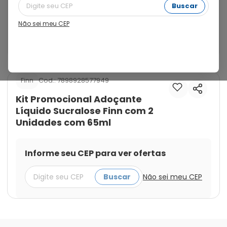
mercado com formulação 100% Sucralose, é zero 
Buscar
caloria e com baixo indíce glicêmico. De origem 
natural, a Sucralose é derivada da cana-de-açúcar, 
Não sei meu CEP
possui poder de adoçamento 600x maior que o 
açúcar e característica sensorial semelhante.
Cod.:
7898928577949
Finn
Kit Promocional Adoçante
Líquido Sucralose Finn com 2
Unidades com 65ml
Informe seu CEP para ver ofertas
Buscar
Não sei meu CEP