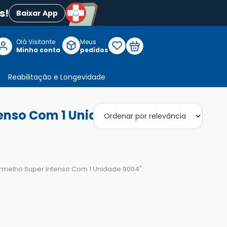
s!
Baixar App
Olá Visitante

Meus
P
Minha conta
pedidos
Reabilitação e Longevidade
tenso Com 1 Unidade 9004"
Vermelho Super Intenso Com 1 Unidade 9004
".