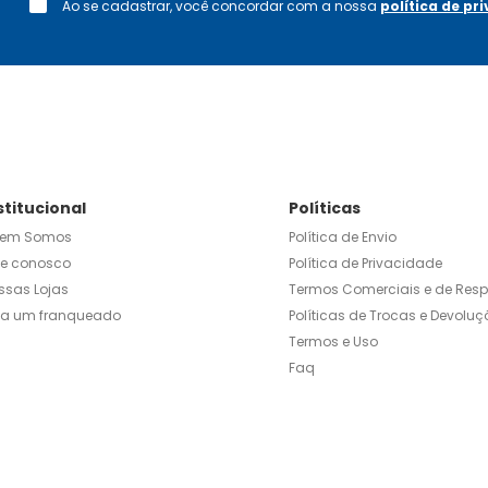
Ao se cadastrar, você concordar com a nossa
política de pr
stitucional
Políticas
em Somos
Política de Envio
le conosco
Política de Privacidade
ssas Lojas
Termos Comerciais e de Res
ja um franqueado
Políticas de Trocas e Devoluç
Termos e Uso
Faq