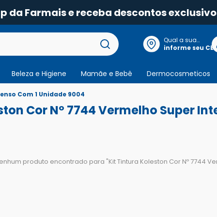
pp da Farmais e receba descontos exclusivo
Qual a sua
localização?
informe seu CE
Beleza e Higiene
Mamãe e Bebê
Dermocosmeticos
ntenso Com 1 Unidade 9004
eston Cor Nº 7744 Vermelho Super In
enhum produto encontrado para "
Kit Tintura Koleston Cor Nº 7744 