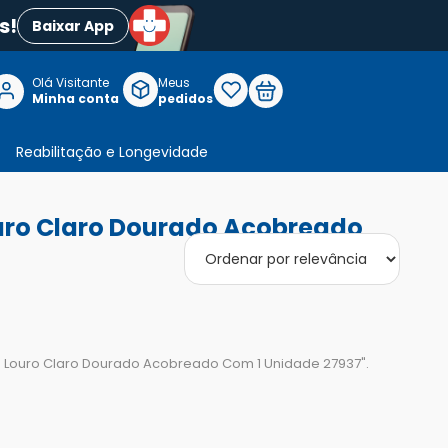
s!
Baixar App
Olá Visitante

Meus
P
Minha conta
pedidos
Reabilitação e Longevidade
Louro Claro Dourado Acobreado
 834 Louro Claro Dourado Acobreado Com 1 Unidade 27937
".