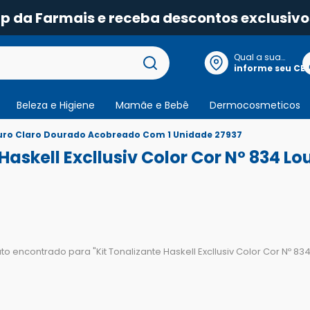
pp da Farmais e receba descontos exclusivo
Qual a sua
localização?
informe seu CE
Beleza e Higiene
Mamãe e Bebê
Dermocosmeticos
 Louro Claro Dourado Acobreado Com 1 Unidade 27937
 Haskell Excllusiv Color Cor Nº 834 
o encontrado para "
Kit Tonalizante Haskell Excllusiv Color Cor Nº