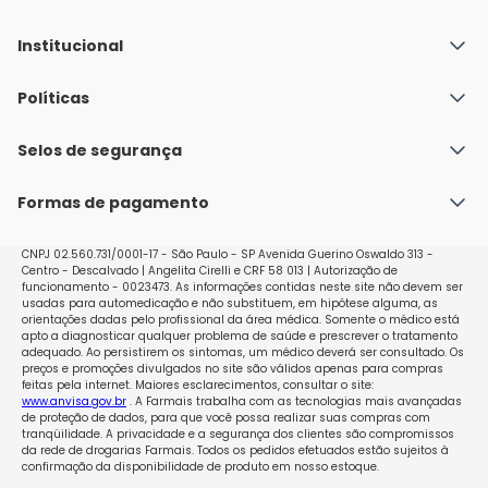
Institucional
Quem Somos
Políticas
Fale conosco
Política de Envio
Selos de segurança
Nossas lojas
Política de Privacidade e Segurança
Seja um franqueado
Formas de pagamento
Políticas de Trocas e Devoluções
Perguntas Frequentes - Faq
CNPJ 02.560.731/0001-17 - São Paulo - SP Avenida Guerino Oswaldo 313 -
Centro - Descalvado | Angelita Cirelli e CRF 58 013 | Autorização de
funcionamento - 0023473. As informações contidas neste site não devem ser
usadas para automedicação e não substituem, em hipótese alguma, as
orientações dadas pelo profissional da área médica. Somente o médico está
apto a diagnosticar qualquer problema de saúde e prescrever o tratamento
adequado. Ao persistirem os sintomas, um médico deverá ser consultado. Os
preços e promoções divulgados no site são válidos apenas para compras
feitas pela internet. Maiores esclarecimentos, consultar o site:
www.anvisa.gov.br
. A Farmais trabalha com as tecnologias mais avançadas
de proteção de dados, para que você possa realizar suas compras com
tranqüilidade. A privacidade e a segurança dos clientes são compromissos
da rede de drogarias Farmais. Todos os pedidos efetuados estão sujeitos à
confirmação da disponibilidade de produto em nosso estoque.