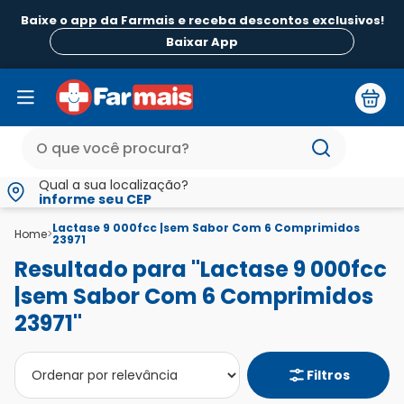
Baixe o app da Farmais e receba descontos exclusivos!
B
Baixar App
Qual a sua localização?
informe seu CEP
Lactase 9 000fcc |sem Sabor Com 6 Comprimidos
Home
>
23971
Resultado para "Lactase 9 000fcc
|sem Sabor Com 6 Comprimidos
23971"
Filtros